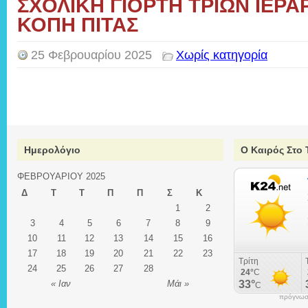
ΣΧΟΛΙΚΗ ΓΙΟΡΤΗ ΤΡΙΩΝ ΙΕΡΑ
ΚΟΠΗ ΠΙΤΑΣ
25 Φεβρουαρίου 2025
Χωρίς κατηγορία
Ημερολόγιο
Ο Καιρός Στο 
ΦΕΒΡΟΥΑΡΊΟΥ 2025
Δ
Τ
Τ
Π
Π
Σ
Κ
1
2
3
4
5
6
7
8
9
10
11
12
13
14
15
16
17
18
19
20
21
22
23
24
25
26
27
28
« Ιαν
Μάι »
πρόγνωση